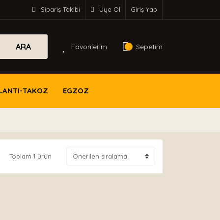
Sipariş Takibi
Üye Ol
Giriş Yap
ARA
Favorilerim
Sepetim
LANTI-TAKOZ
EGZOZ
Toplam 1 ürün