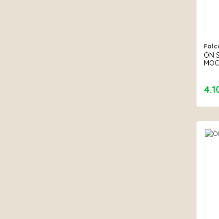
Falc
ÖN S
MOC
4.1