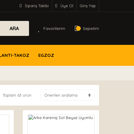
Sipariş Takibi
Üye Ol
Giriş Yap
ARA
Favorilerim
Sepetim
LANTI-TAKOZ
EGZOZ
Toplam 63 ürün