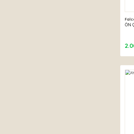
Falc
ÖN 
2.0