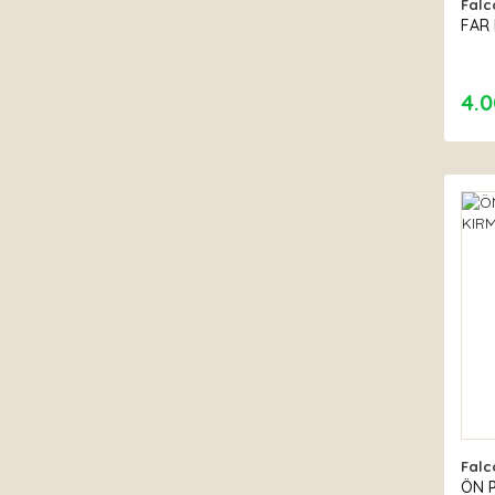
Falc
FAR
4.0
Falc
ÖN P