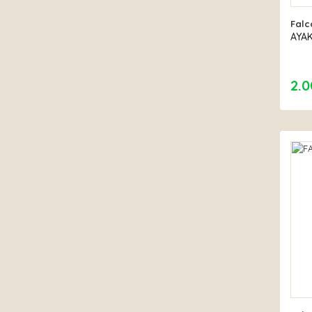
Falc
AYA
2.0